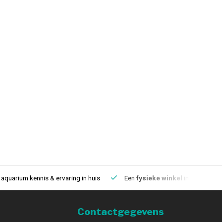
aquarium kennis & ervaring in huis
Een
fysieke winkel
in IJmuiden
Contactgegevens