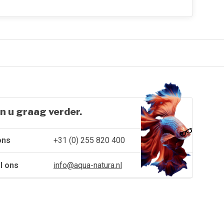
n u graag verder.
ons
+31 (0) 255 820 400
l ons
info@aqua-natura.nl