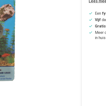
Lees mee
Een
fy
Vijf
da
Gratis
Meer 
in huis