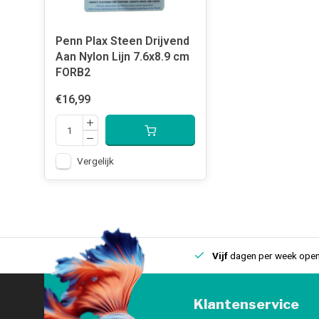
Penn Plax Steen Drijvend
Aan Nylon Lijn 7.6x8.9 cm
FORB2
€16,99
Vergelijk
uis
Een
fysieke winkel
in IJmuiden
Vijf
dagen per week open
Klantenservice