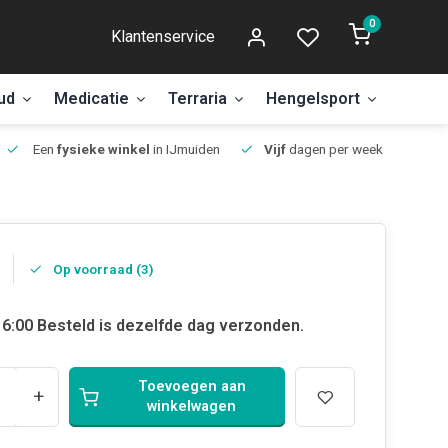
0
Klantenservice
ud
Medicatie
Terraria
Hengelsport
Aanbi
Een
fysieke winkel
in IJmuiden
Vijf
dagen per week open.
Op voorraad (3)
6:00 Besteld is dezelfde dag verzonden.
Toevoegen aan
+
winkelwagen