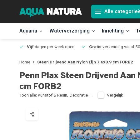
Alle categorie
Aquaria
Waterverzorging
Inrichting
T
Jmuiden
Vijf
dagen per week open.
Gratis
verzending vanaf 50
Home
Steen Drijvend Aan Nylon Lijn 7.6x8.9 cm FORB2
Penn Plax
Steen Drijvend Aan 
cm FORB2
Toon alle:
Kunstof & Resin
,
Decoratie
Vergelijk