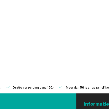
.
Gratis
verzending vanaf 50,-
Meer dan
50 jaar
gezamelijke 
Informatie