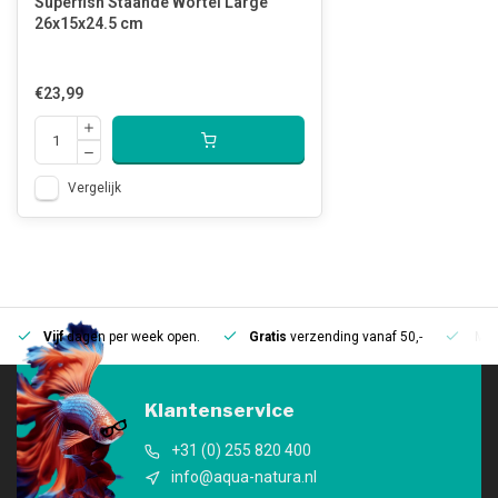
Superfish Staande Wortel Large
26x15x24.5 cm
€23,99
Vergelijk
Vijf
dagen per week open.
Gratis
verzending vanaf 50,-
Mee
Klantenservice
+31 (0) 255 820 400
info@aqua-natura.nl