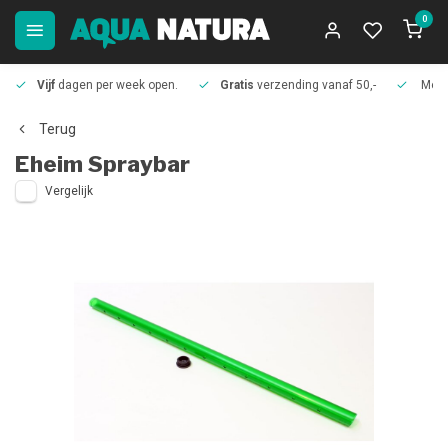
0
Vijf
dagen per week open.
Gratis
verzending vanaf 50,-
Meer
Terug
Eheim
Spraybar
Vergelijk