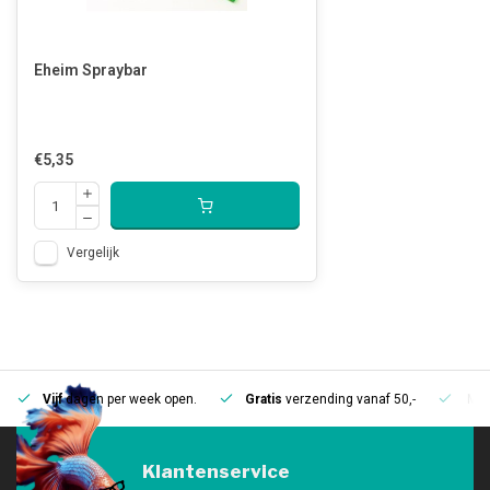
Eheim Spraybar
€5,35
Vergelijk
Vijf
dagen per week open.
Gratis
verzending vanaf 50,-
Mee
Klantenservice