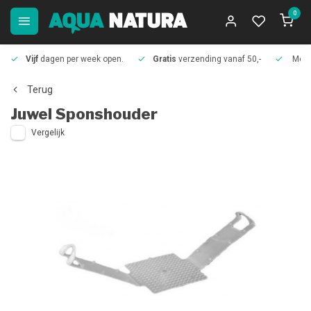
0
Vijf
dagen per week open.
Gratis
verzending vanaf 50,-
Meer
Terug
Juwel
Sponshouder
Vergelijk