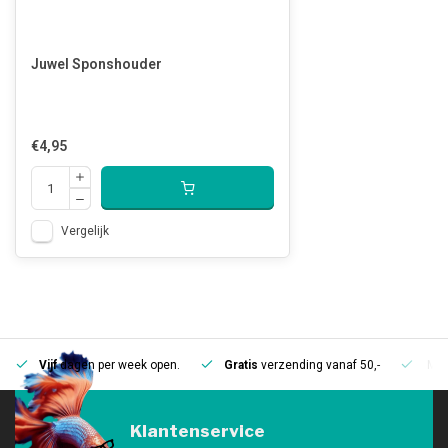
Juwel Sponshouder
€4,95
Vergelijk
Vijf
dagen per week open.
Gratis
verzending vanaf 50,-
Mee
Klantenservice