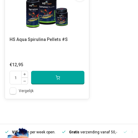
HS Aqua Spirulina Pellets #S
€12,95
Vergelijk
Vijf
dagen per week open.
Gratis
verzending vanaf 50,-
Mee