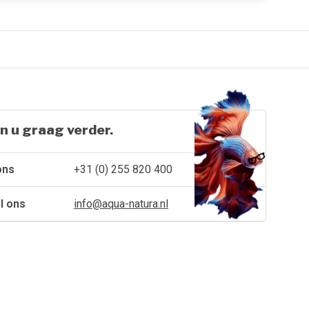
n u graag verder.
ons
+31 (0) 255 820 400
l ons
info@aqua-natura.nl