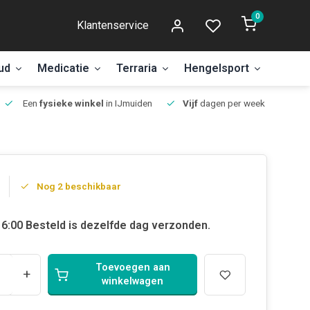
0
Klantenservice
ud
Medicatie
Terraria
Hengelsport
Aanbi
Een
fysieke winkel
in IJmuiden
Vijf
dagen per week open.
Nog 2 beschikbaar
6:00 Besteld is dezelfde dag verzonden.
Toevoegen aan
+
winkelwagen