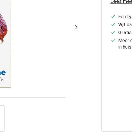
Lees mee
Een
fy
Vijf
da
Gratis
Meer 
in huis