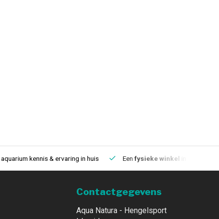
aquarium kennis & ervaring in huis
Een
fysieke winkel
in IJmuiden
Contactgegevens
Aqua Natura - Hengelsport