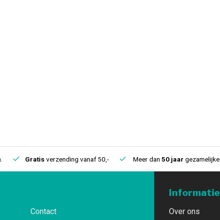
.
Gratis
verzending vanaf 50,-
Meer dan
50 jaar
gezamelijke 
Informatie
Contact
Over ons