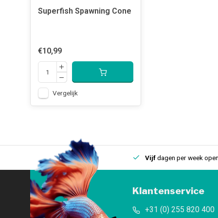
Superfish Spawning Cone
€10,99
Vergelijk
uis
Een
fysieke winkel
in IJmuiden
Vijf
dagen per week open
Klantenservice
+31 (0) 255 820 400