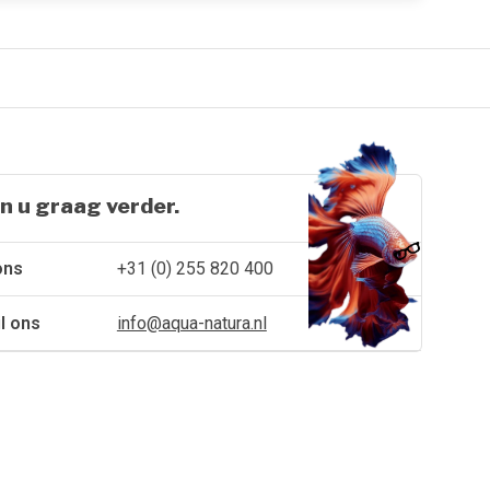
n u graag verder.
ons
+31 (0) 255 820 400
l ons
info@aqua-natura.nl