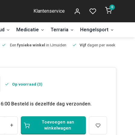
0
Klantenservice
ud
Medicatie
Terraria
Hengelsport
Aanbi
Een
fysieke winkel
in IJmuiden
Vijf
dagen per week open.
Op voorraad (3)
6:00 Besteld is dezelfde dag verzonden.
Toevoegen aan
+
winkelwagen