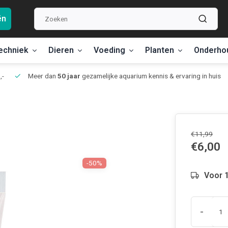
ën
echniek
Dieren
Voeding
Planten
Onderho
,-
Meer dan
50 jaar
gezamelijke aquarium kennis & ervaring in huis
€11,99
€6,00
-50%
Voor 1
-