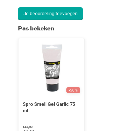
Je beoordeling toevoegen
Pas bekeken
-50%
Spro Smell Gel Garlic 75
ml
€11,99