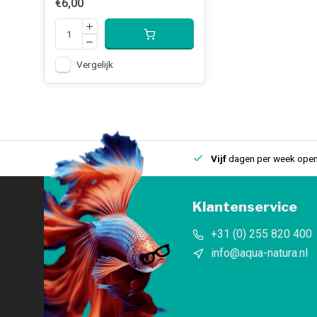
€6,00
Vergelijk
uis
Een
fysieke winkel
in IJmuiden
Vijf
dagen per week open
Klantenservice
+31 (0) 255 820 400
info@aqua-natura.nl