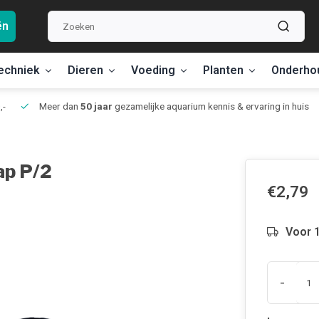
ën
echniek
Dieren
Voeding
Planten
Onderho
,-
Meer dan
50 jaar
gezamelijke aquarium kennis & ervaring in huis
ap P/2
€2,79
Voor 1
-