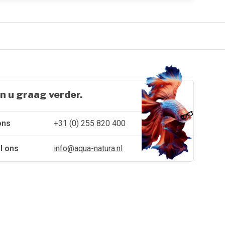
n u graag verder.
ons
+31 (0) 255 820 400
l ons
info@aqua-natura.nl