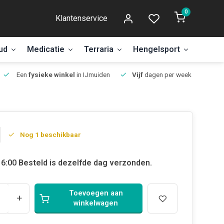
0
Klantenservice
ud
Medicatie
Terraria
Hengelsport
Aanbi
Een
fysieke winkel
in IJmuiden
Vijf
dagen per week open.
Nog 1 beschikbaar
6:00 Besteld is dezelfde dag verzonden.
Toevoegen aan
+
winkelwagen