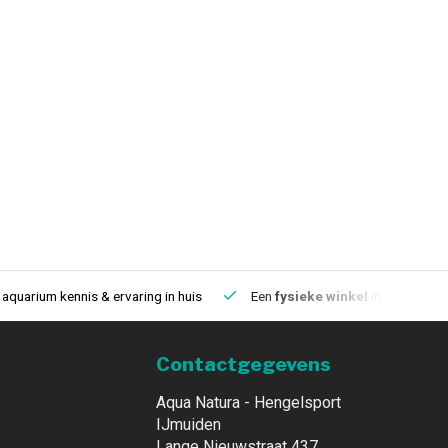
aquarium kennis & ervaring in huis
Een
fysieke winkel
in IJmuiden
Contactgegevens
Aqua Natura - Hengelsport
IJmuiden
Lange Nieuwstraat 437