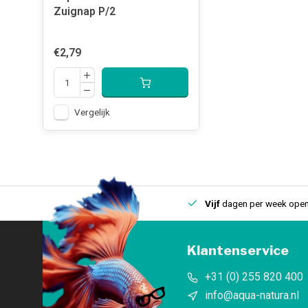
Zuignap P/2
€2,79
Vergelijk
uis
Een
fysieke winkel
in IJmuiden
Vijf
dagen per week open
Klantenservice
+31 (0) 255 820 400
info@aqua-natura.nl