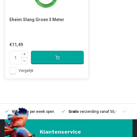
Eheim Slang Groen 3 Meter
€11,49
Vergelijk
Vijf
dagen per week open.
Gratis
verzending vanaf 50,-
Mee
Klantenservice