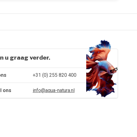
n u graag verder.
ons
+31 (0) 255 820 400
l ons
info@aqua-natura.nl