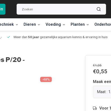
ën
echniek
Dieren
Voeding
Planten
Onderho
,-
Meer dan
50 jaar
gezamelijke aquarium kennis & ervaring in huis
s P/20 -
€1,05
€0,55
-48%
Maak een
Maat : 
Voor 1