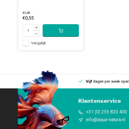
€1,05
€0,55
Vergelijk
uis
Een
fysieke winkel
in IJmuiden
Vijf
dagen per week open
Klantenservice
+31 (0) 255 820 400
info@aqua-natura.nl