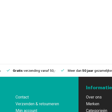
.
Gratis
verzending vanaf 50,-
Meer dan
50 jaar
gezamelijke 
Informatie
Contact
Over ons
Verzenden & retourneren
Merken
Mijn account
Categorieën