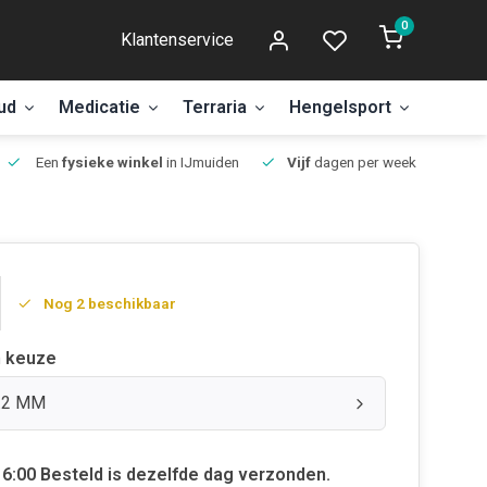
0
Klantenservice
ud
Medicatie
Terraria
Hengelsport
Aanbi
Een
fysieke winkel
in IJmuiden
Vijf
dagen per week open.
Nog 2 beschikbaar
 keuze
1.2 MM
6:00 Besteld is dezelfde dag verzonden.