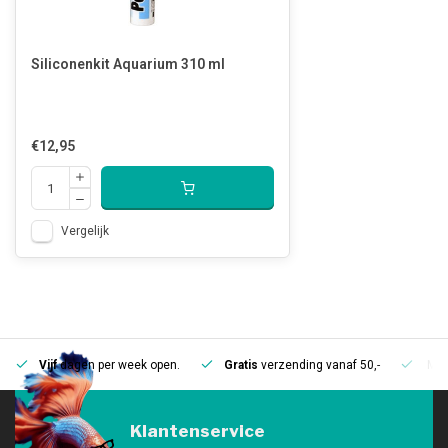
Siliconenkit Aquarium 310 ml
€12,95
Vergelijk
Vijf
dagen per week open.
Gratis
verzending vanaf 50,-
Mee
Klantenservice