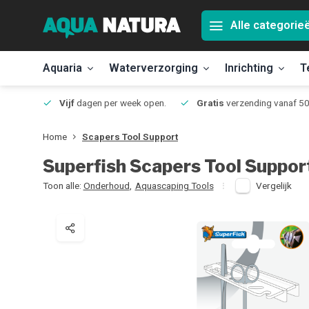
Alle categorie
Aquaria
Waterverzorging
Inrichting
T
Jmuiden
Vijf
dagen per week open.
Gratis
verzending vanaf 50
Home
Scapers Tool Support
Superfish
Scapers Tool Suppor
Toon alle:
Onderhoud
,
Aquascaping Tools
Vergelijk