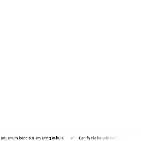
aquarium kennis & ervaring in huis
Een
fysieke winkel
in IJmuiden