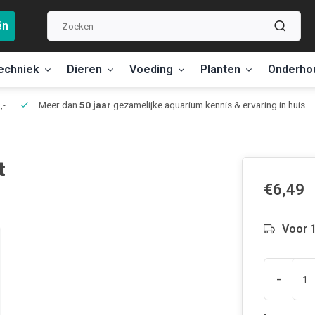
ën
echniek
Dieren
Voeding
Planten
Onderho
,-
Meer dan
50 jaar
gezamelijke aquarium kennis & ervaring in huis
t
€6,49
Voor 1
-