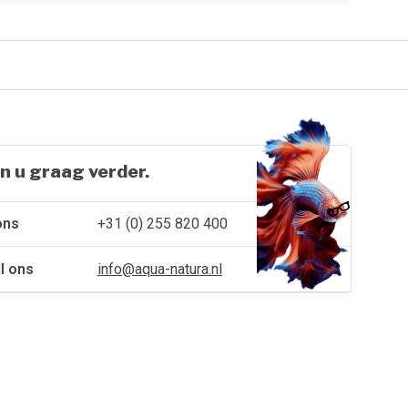
n u graag verder.
ons
+31 (0) 255 820 400
l ons
info@aqua-natura.nl