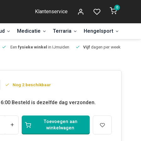
0
Klantenservice
ud
Medicatie
Terraria
Hengelsport
Aanbi
Een
fysieke winkel
in IJmuiden
Vijf
dagen per week open.
Nog 2 beschikbaar
6:00 Besteld is dezelfde dag verzonden.
Toevoegen aan
+
winkelwagen