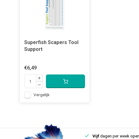
Superfish Scapers Tool
Support
€6,49
Vergelijk
uis
Een
fysieke winkel
in IJmuiden
Vijf
dagen per week open