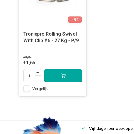
-49%
Tronixpro Rolling Swivel
With Clip #6 - 27 Kg - P/9
€3,25
€1,65
Vergelijk
uis
Een
fysieke winkel
in IJmuiden
Vijf
dagen per week open