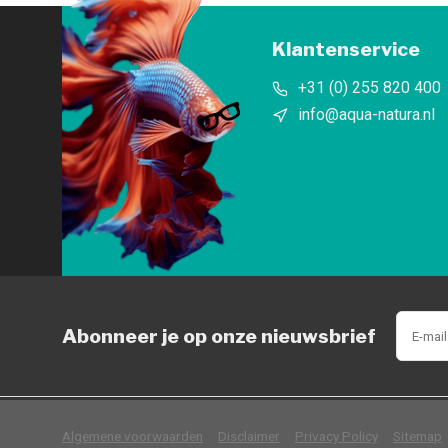
Klantenservice
+31 (0) 255 820 400
info@aqua-natura.nl
Abonneer je op onze nieuwsbrief
            Wij slaan cookies 
Algemene voorwaarden
Disclaimer
Privacy Policy
Sitemap