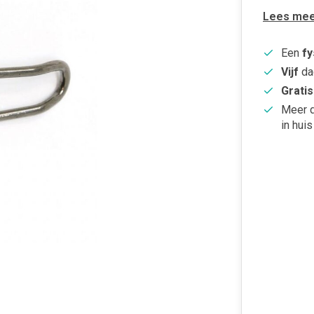
Lees mee
Een
fy
Vijf
da
Gratis
Meer 
in huis