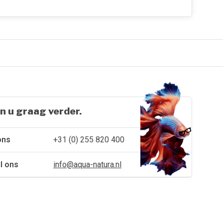
n u graag verder.
ons
+31 (0) 255 820 400
l ons
info@aqua-natura.nl