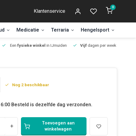
0
Klantenservice
ud
Medicatie
Terraria
Hengelsport
Aanbi
Een
fysieke winkel
in IJmuiden
Vijf
dagen per week open.
Nog 2 beschikbaar
6:00 Besteld is dezelfde dag verzonden.
Toevoegen aan
+
winkelwagen