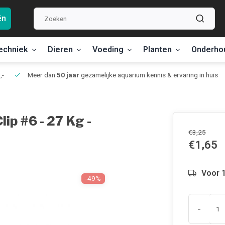
ën
echniek
Dieren
Voeding
Planten
Onderho
,-
Meer dan
50 jaar
gezamelijke aquarium kennis & ervaring in huis
lip #6 - 27 Kg -
€3,25
€1,65
Voor 1
-49%
-