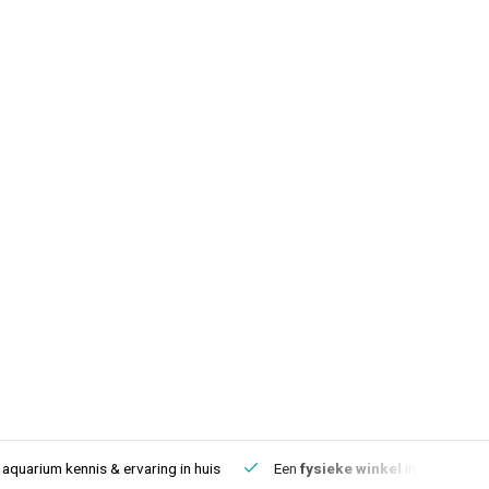
aquarium kennis & ervaring in huis
Een
fysieke winkel
in IJmuiden