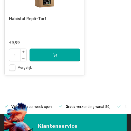
Habistat Repti-Turf
€9,99
Vergelijk
Vijf
dagen per week open.
Gratis
verzending vanaf 50,-
Mee
Klantenservice