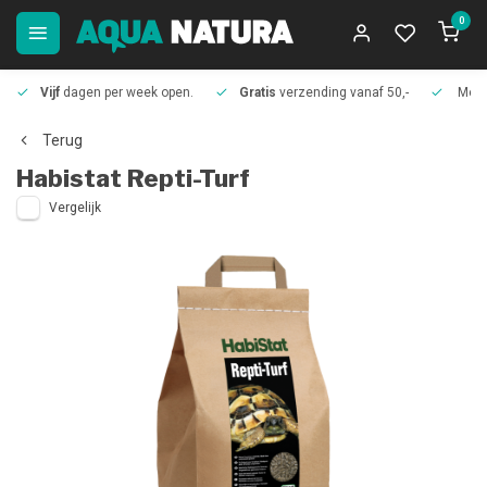
0
Vijf
dagen per week open.
Gratis
verzending vanaf 50,-
Meer
Terug
Habistat
Repti-Turf
Vergelijk