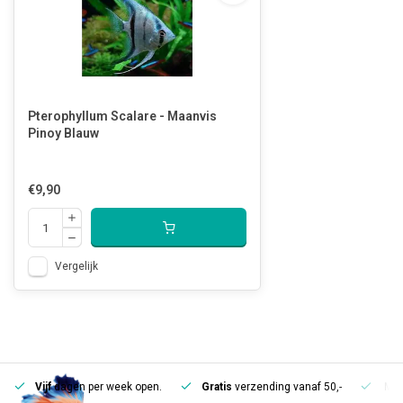
Pterophyllum Scalare - Maanvis
Pinoy Blauw
€9,90
Vergelijk
Vijf
dagen per week open.
Gratis
verzending vanaf 50,-
Mee