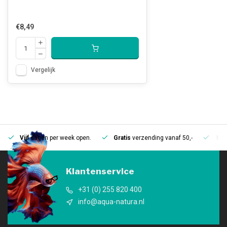
€8,49
Vergelijk
Vijf
dagen per week open.
Gratis
verzending vanaf 50,-
Mee
Klantenservice
+31 (0) 255 820 400
info@aqua-natura.nl