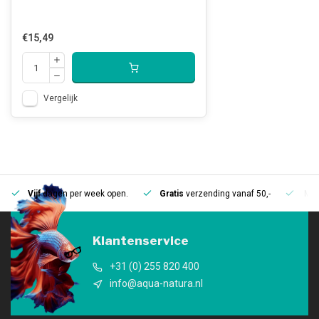
€15,49
Vergelijk
Vijf
dagen per week open.
Gratis
verzending vanaf 50,-
Mee
Klantenservice
+31 (0) 255 820 400
info@aqua-natura.nl