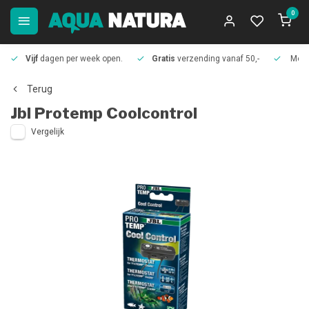
0
Vijf
dagen per week open.
Gratis
verzending vanaf 50,-
Meer
Terug
Jbl
Protemp Coolcontrol
Vergelijk