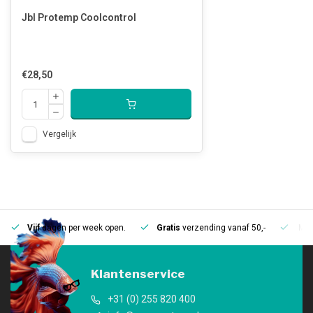
Jbl Protemp Coolcontrol
€28,50
Vergelijk
Vijf
dagen per week open.
Gratis
verzending vanaf 50,-
Mee
Klantenservice
+31 (0) 255 820 400