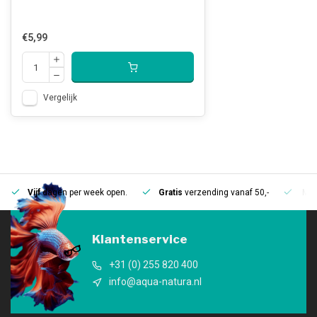
€5,99
Vergelijk
Vijf
dagen per week open.
Gratis
verzending vanaf 50,-
Mee
Klantenservice
+31 (0) 255 820 400
info@aqua-natura.nl