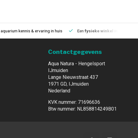
aquarium kennis & ervaring in huis
Een
fysieke winkel
in IJmuiden
Contactgegevens
Aqua Natura - Hengelsport
IJmuiden
Lange Nieuwstraat 437
1971 GD, IJmuiden
Nederland
KVK nummer: 71696636
Btw nummer: NL858814249B01