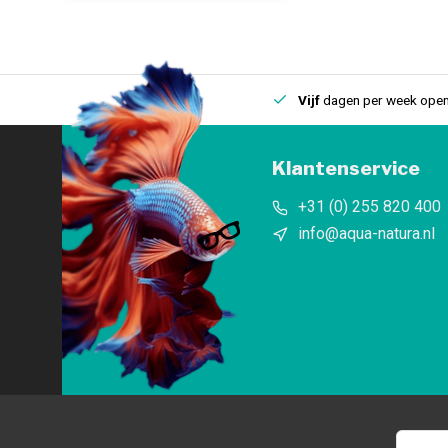
uis
Een
fysieke winkel
in IJmuiden
Vijf
dagen per week open
Klantenservice
+31 (0) 255 820 400
info@aqua-natura.nl