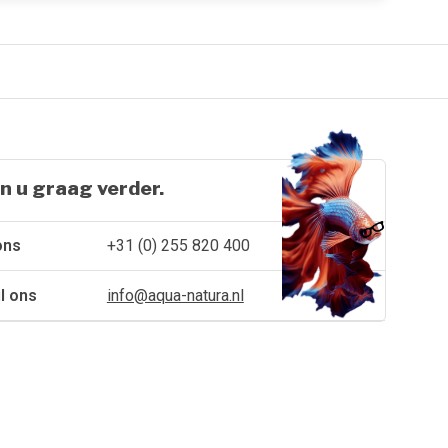
n u graag verder.
ons
+31 (0) 255 820 400
l ons
info@aqua-natura.nl