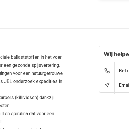
Wij helpe
iale ballaststoffen in het voer
r een gezonde spijsvertering.
Bel 
gingen voor een natuurgetrouwe
ns JBL onderzoek expedities in
Emai
rpers (killivissen) dankzij
ecten.
ll en spirulina dat voor een
t.