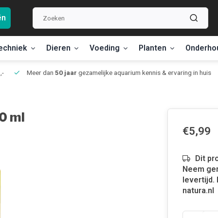
ën
echniek
Dieren
Voeding
Planten
Onderho
,-
Meer dan
50 jaar
gezamelijke aquarium kennis & ervaring in huis
00 ml
€5,99
Dit pr
Neem ger
levertijd
natura.nl