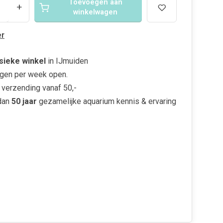
Toevoegen aan
+
winkelwagen
r
sieke winkel
in IJmuiden
gen per week open.
verzending vanaf 50,-
dan
50 jaar
gezamelijke aquarium kennis & ervaring