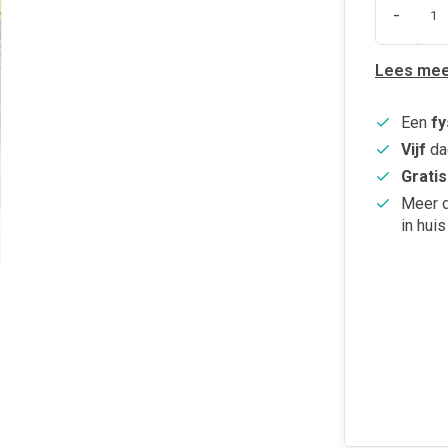
-
Lees mee
Een
fy
Vijf
da
Gratis
Meer 
in huis