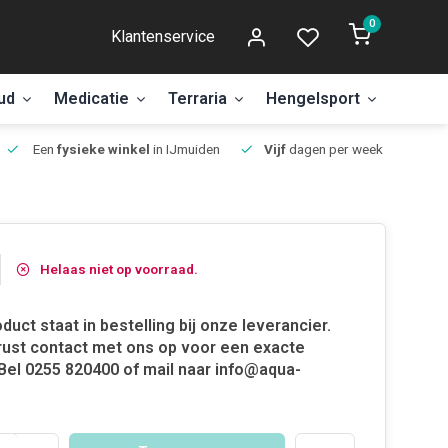
0
Klantenservice
ud
Medicatie
Terraria
Hengelsport
Aanbi
Een
fysieke winkel
in IJmuiden
Vijf
dagen per week open.
Helaas niet op voorraad.
oduct staat in bestelling bij onze leverancier.
ust contact met ons op voor een exacte
. Bel 0255 820400 of mail naar
info@aqua-