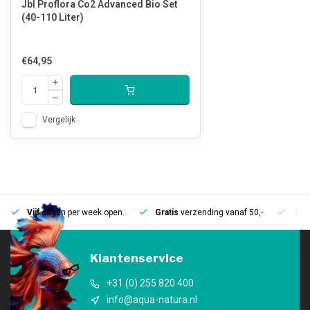
Jbl Proflora Co2 Advanced Bio Set
(40-110 Liter)
€64,95
Vergelijk
Vijf
dagen per week open.
Gratis
verzending vanaf 50,-
Mee
Klantenservice
+31 (0) 255 820 400
info@aqua-natura.nl