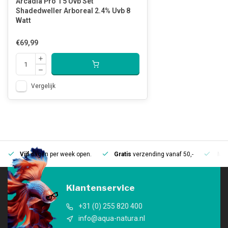
Arcadia Pro T5 Uvb Set
Shadedweller Arboreal 2.4% Uvb 8
Watt
€69,99
Vergelijk
Vijf
dagen per week open.
Gratis
verzending vanaf 50,-
Mee
Klantenservice
+31 (0) 255 820 400
info@aqua-natura.nl