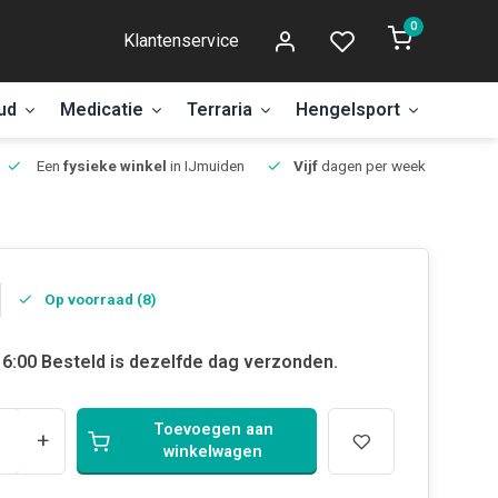
0
Klantenservice
ud
Medicatie
Terraria
Hengelsport
Aanbi
Een
fysieke winkel
in IJmuiden
Vijf
dagen per week open.
Op voorraad (8)
6:00 Besteld is dezelfde dag verzonden.
Toevoegen aan
+
winkelwagen