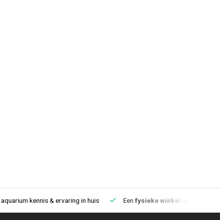
aquarium kennis & ervaring in huis
Een
fysieke winkel
in IJmuiden