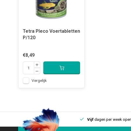
Tetra Pleco Voertabletten
P/120
€8,49
Vergelijk
uis
Een
fysieke winkel
in IJmuiden
Vijf
dagen per week open