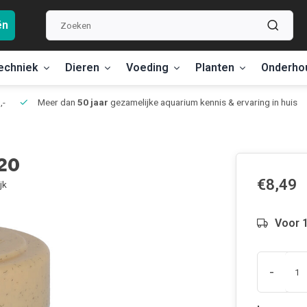
ën
echniek
Dieren
Voeding
Planten
Onderho
,-
Meer dan
50 jaar
gezamelijke aquarium kennis & ervaring in huis
120
€8,49
jk
Voor 1
-