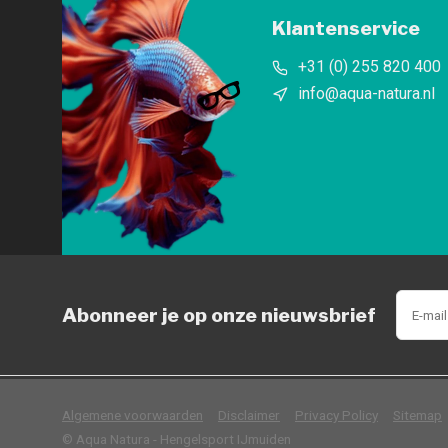
Klantenservice
+31 (0) 255 820 400
info@aqua-natura.nl
Abonneer je op onze nieuwsbrief
            Wij slaan cookies 
Algemene voorwaarden
Disclaimer
Privacy Policy
Sitemap
© Aqua Natura - Hengelsport IJmuiden