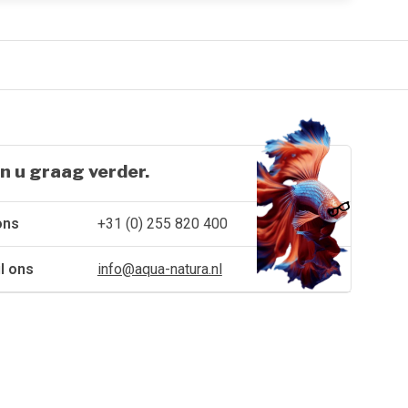
n u graag verder.
ons
+31 (0) 255 820 400
l ons
info@aqua-natura.nl