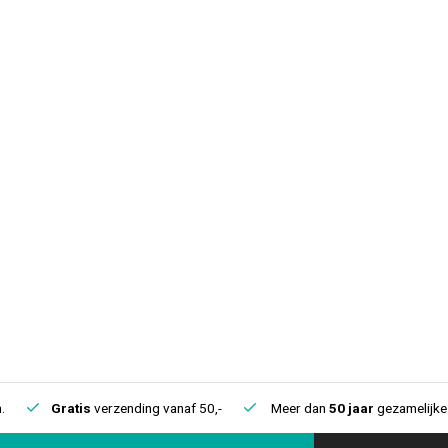
.
Gratis
verzending vanaf 50,-
Meer dan
50 jaar
gezamelijke 