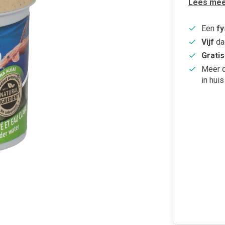
Lees mee
Een
fy
Vijf
da
Gratis
Meer 
in huis