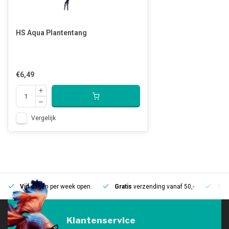
HS Aqua Plantentang
€6,49
Vergelijk
Vijf
dagen per week open.
Gratis
verzending vanaf 50,-
Mee
Klantenservice