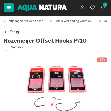
0
Vijf
dagen per week open.
Gratis
verzending vanaf 50,-
Meer
Terug
Rozemeijer
Offset Hooks P/10
Vergelijk
-50%