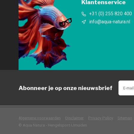
Klantenservice
+31 (0) 255 820 400
info@aqua-natura.nl
Abonneer je op onze nieuwsbrief
            Wij slaan cookies 
Algemene voorwaarden
Disclaimer
Privacy Policy
Sitemap
© Aqua Natura - Hengelsport IJmuiden