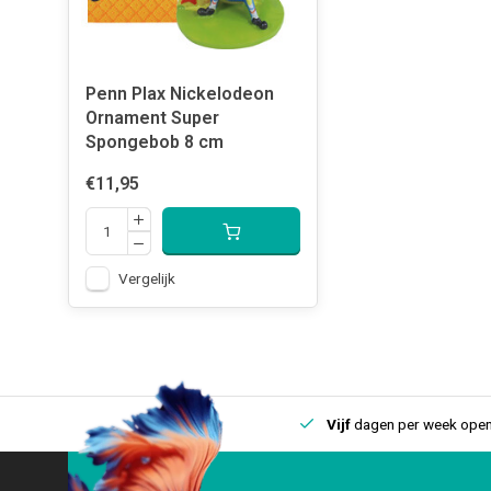
Penn Plax Nickelodeon
Ornament Super
Spongebob 8 cm
€11,95
Vergelijk
uis
Een
fysieke winkel
in IJmuiden
Vijf
dagen per week open