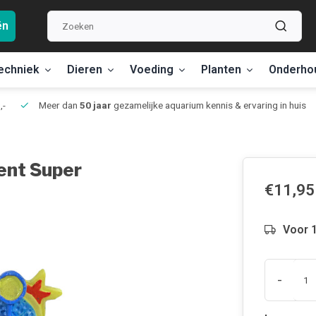
ën
echniek
Dieren
Voeding
Planten
Onderho
,-
Meer dan
50 jaar
gezamelijke aquarium kennis & ervaring in huis
ent Super
€11,95
Voor 1
-