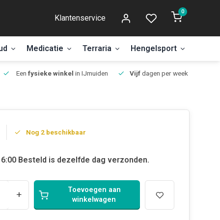
0
Klantenservice
ud
Medicatie
Terraria
Hengelsport
Aanbi
Een
fysieke winkel
in IJmuiden
Vijf
dagen per week open.
Nog 2 beschikbaar
6:00 Besteld is dezelfde dag verzonden.
Toevoegen aan
+
winkelwagen