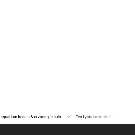
aquarium kennis & ervaring in huis
Een
fysieke winkel
in IJmuiden