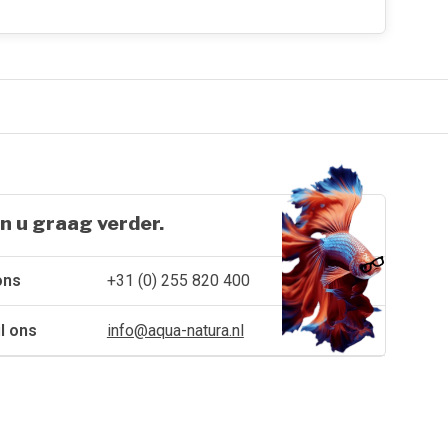
n u graag verder.
ons
+31 (0) 255 820 400
l ons
info@aqua-natura.nl