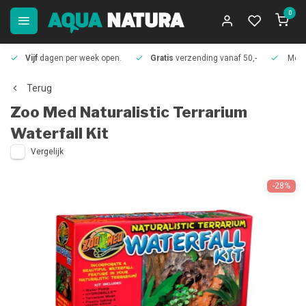
0
Vijf
dagen per week open.
Gratis
verzending vanaf 50,-
Meer
Terug
Zoo Med
Naturalistic Terrarium
Waterfall Kit
Vergelijk
-28%