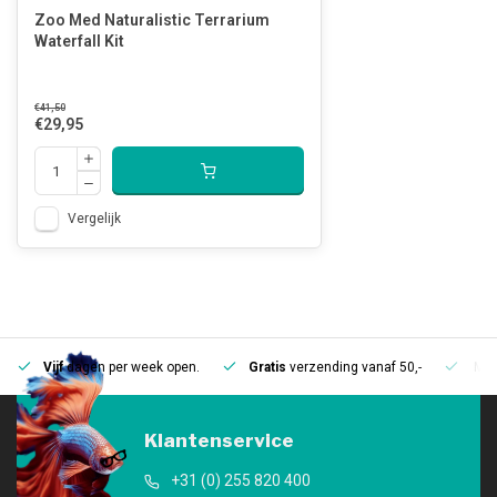
Zoo Med Naturalistic Terrarium
Waterfall Kit
€41,50
€29,95
Vergelijk
Vijf
dagen per week open.
Gratis
verzending vanaf 50,-
Mee
Klantenservice
+31 (0) 255 820 400