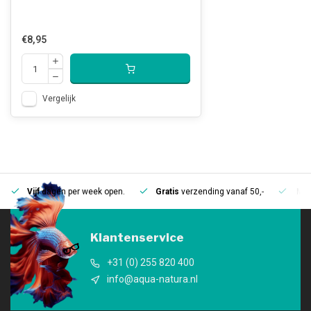
€8,95
Vergelijk
Vijf
dagen per week open.
Gratis
verzending vanaf 50,-
Mee
Klantenservice
+31 (0) 255 820 400
info@aqua-natura.nl