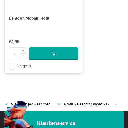
De Boon Mopani Hout
€4,95
Vergelijk
Vijf
dagen per week open.
Gratis
verzending vanaf 50,-
Mee
Klantenservice