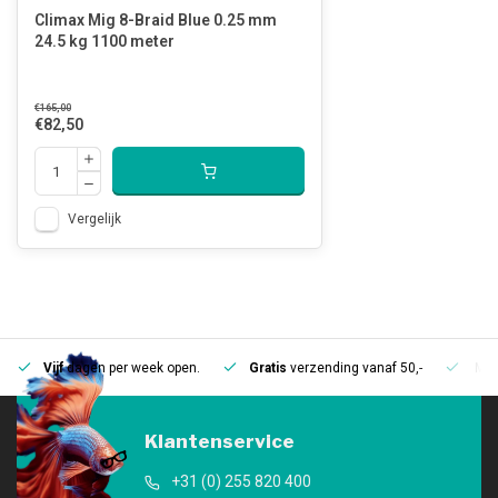
Climax Mig 8-Braid Blue 0.25 mm
24.5 kg 1100 meter
€165,00
€82,50
Vergelijk
Vijf
dagen per week open.
Gratis
verzending vanaf 50,-
Mee
Klantenservice
+31 (0) 255 820 400