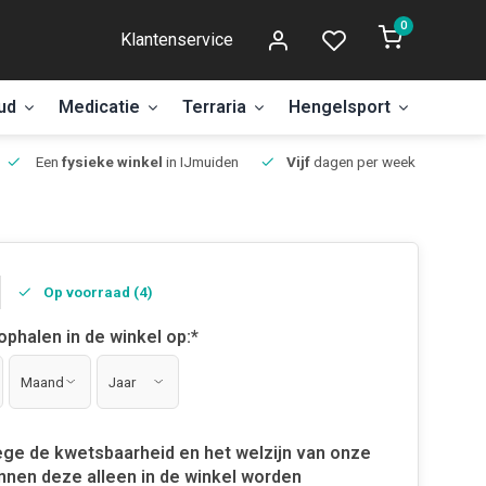
0
Klantenservice
ud
Medicatie
Terraria
Hengelsport
Aanbi
Een
fysieke winkel
in IJmuiden
Vijf
dagen per week open.
Op voorraad (4)
 ophalen in de winkel op:
*
ge de kwetsbaarheid en het welzijn van onze
nnen deze alleen in de winkel worden