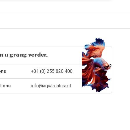
n u graag verder.
ons
+31 (0) 255 820 400
l ons
info@aqua-natura.nl