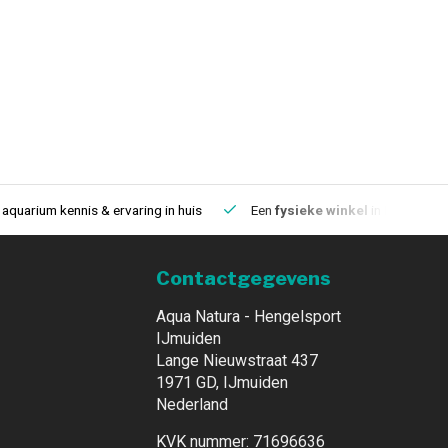
aquarium kennis & ervaring in huis
Een
fysieke winkel
in IJmuiden
Contactgegevens
Aqua Natura - Hengelsport
IJmuiden
Lange Nieuwstraat 437
1971 GD, IJmuiden
Nederland
KVK nummer: 71696636