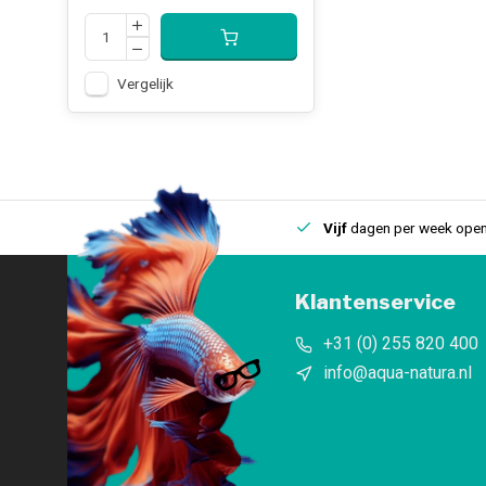
Vergelijk
uis
Een
fysieke winkel
in IJmuiden
Vijf
dagen per week open
Klantenservice
+31 (0) 255 820 400
info@aqua-natura.nl