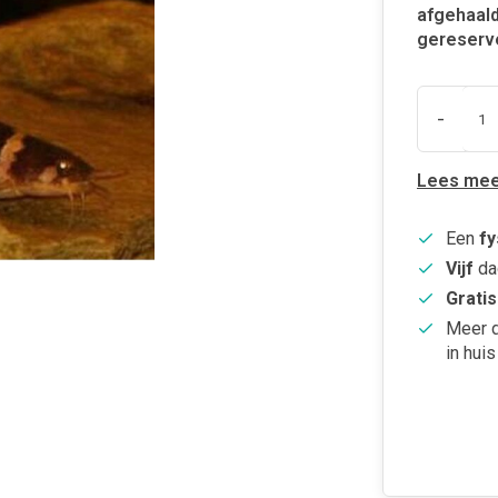
afgehaald
gereserv
-
Lees mee
Een
fy
Vijf
da
Gratis
Meer 
in huis