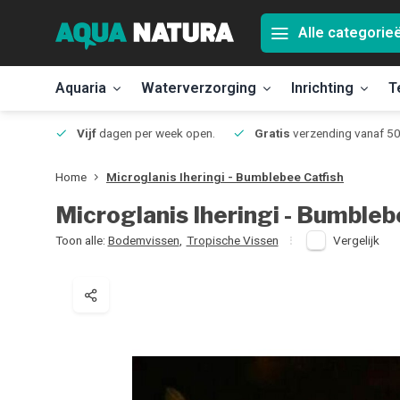
Alle categorie
Aquaria
Waterverzorging
Inrichting
T
Jmuiden
Vijf
dagen per week open.
Gratis
verzending vanaf 50
Home
Microglanis Iheringi - Bumblebee Catfish
Microglanis Iheringi - Bumbleb
Toon alle:
Bodemvissen
,
Tropische Vissen
Vergelijk