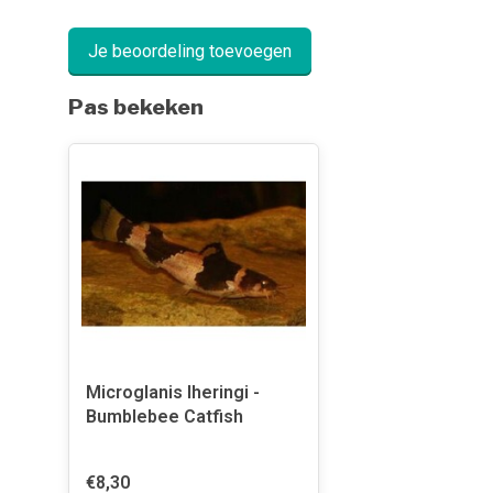
Je beoordeling toevoegen
Pas bekeken
Microglanis Iheringi -
Bumblebee Catfish
€8,30