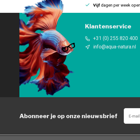
uis
Een
fysieke winkel
in IJmuiden
Vijf
dagen per week open
Klantenservice
+31 (0) 255 820 400
info@aqua-natura.nl
Abonneer je op onze nieuwsbrief