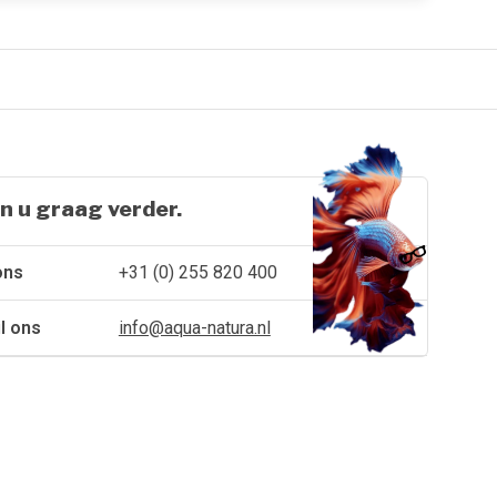
n u graag verder.
ons
+31 (0) 255 820 400
l ons
info@aqua-natura.nl