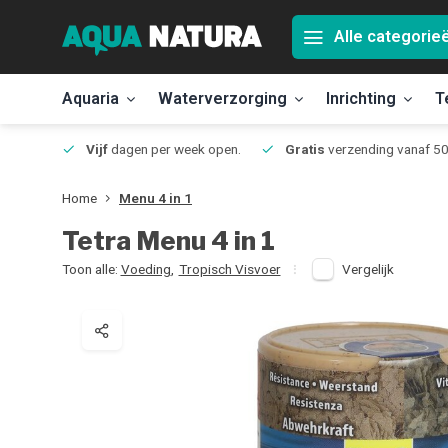
Alle categorie
Aquaria
Waterverzorging
Inrichting
T
Jmuiden
Vijf
dagen per week open.
Gratis
verzending vanaf 50
Home
Menu 4 in 1
Tetra
Menu 4 in 1
Toon alle:
Voeding
,
Tropisch Visvoer
Vergelijk