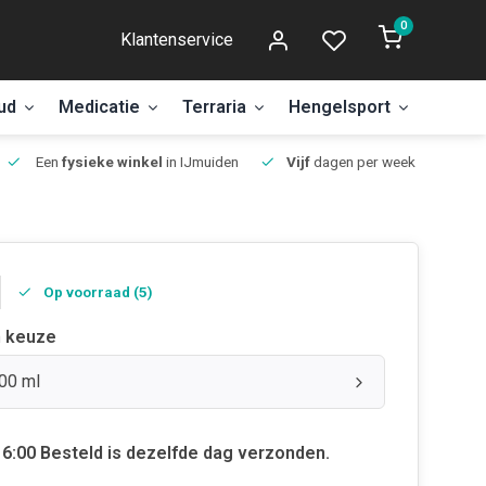
0
Klantenservice
ud
Medicatie
Terraria
Hengelsport
Aanbi
Een
fysieke winkel
in IJmuiden
Vijf
dagen per week open.
Op voorraad (5)
 keuze
100 ml
6:00 Besteld is dezelfde dag verzonden.