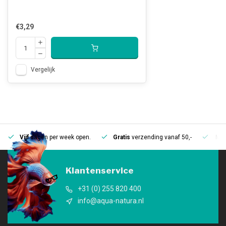
€3,29
Vergelijk
Vijf
dagen per week open.
Gratis
verzending vanaf 50,-
Mee
Klantenservice
+31 (0) 255 820 400
info@aqua-natura.nl