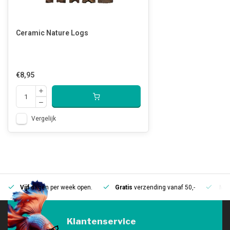
Ceramic Nature Logs
€8,95
Vergelijk
Vijf
dagen per week open.
Gratis
verzending vanaf 50,-
Mee
Klantenservice