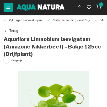
0
Vijf
dagen per week open.
Gratis
verzending vanaf 50,-
Meer
Terug
Aquaflora
Limnobium laevigatum
(Amazone Kikkerbeet) - Bakje 125cc
(Drijfplant)
Vergelijk