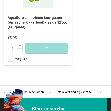
Aquaflora Limnobium laevigatum
(Amazone Kikkerbeet) - Bakje 125cc
(Drijfplant)
€5,95
Vergelijk
Vijf
dagen per week open.
Gratis
verzending vanaf 50,-
Mee
Klantenservice