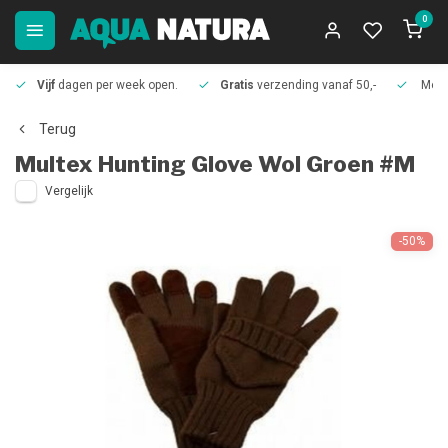
0
Vijf
dagen per week open.
Gratis
verzending vanaf 50,-
Meer
Terug
Multex
Hunting Glove Wol Groen #M
Vergelijk
-50%