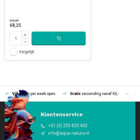
€16,49
€8,25
Vergelijk
Vijf
dagen per week open.
Gratis
verzending vanaf 50,-
Mee
Klantenservice
+31 (0) 255 820 400
info@aqua-natura.nl