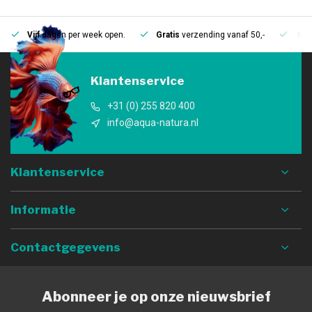
Vijf
dagen per week open.
Gratis
verzending vanaf 50,-
Mee
Klantenservice
+31 (0) 255 820 400
info@aqua-natura.nl
Klantenservice
Informatie
Contactgegevens
Abonneer je op onze nieuwsbrief