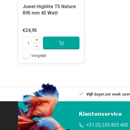
Juwel Highlite T5 Nature
895 mm 45 Watt
€24,95
Vergelijk
uis
Een
fysieke winkel
in IJmuiden
Vijf
dagen per week open
Klantenservice
+31 (0) 255 820 400