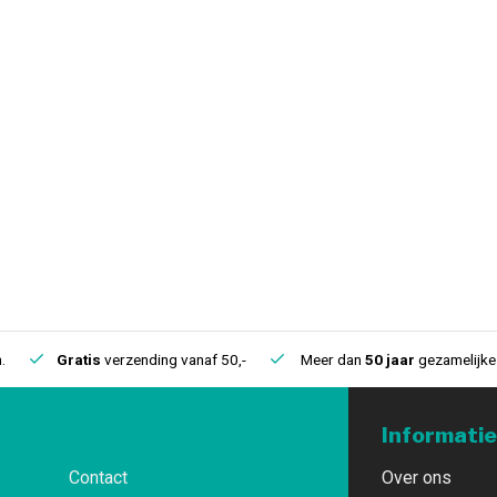
.
Gratis
verzending vanaf 50,-
Meer dan
50 jaar
gezamelijke 
Informatie
Contact
Over ons