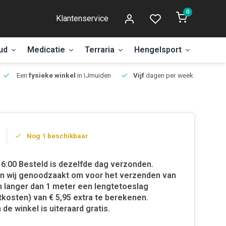
0
Klantenservice
ud
Medicatie
Terraria
Hengelsport
Aanbi
Een
fysieke winkel
in IJmuiden
Vijf
dagen per week open.
Nog 1 beschikbaar
6:00 Besteld is dezelfde dag verzonden.
jn wij genoodzaakt om voor het verzenden van
 langer dan 1 meter een lengtetoeslag
tkosten) van € 5,95 extra te berekenen.
 de winkel is uiteraard gratis.