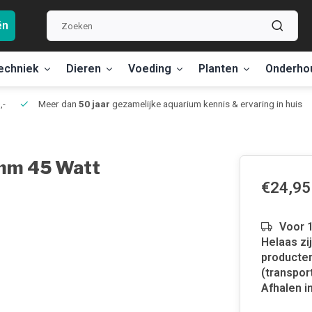
ën
echniek
Dieren
Voeding
Planten
Onderho
,-
Meer dan
50 jaar
gezamelijke aquarium kennis & ervaring in huis
 mm 45 Watt
€24,95
Voor 1
Helaas zi
producten
(transpor
Afhalen in