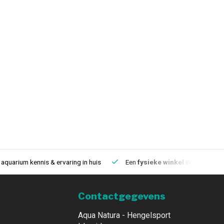
aquarium kennis & ervaring in huis
Een
fysieke winkel
in IJmuiden
Contactgegevens
Aqua Natura - Hengelsport