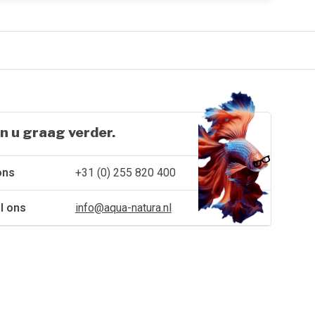
n u graag verder.
ons
+31 (0) 255 820 400
l ons
info@aqua-natura.nl