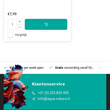
€7,99
Vergelijk
Vijf
dagen per week open.
Gratis
verzending vanaf 50,-
Mee
Klantenservice
+31 (0) 255 820 400
info@aqua-natura.nl