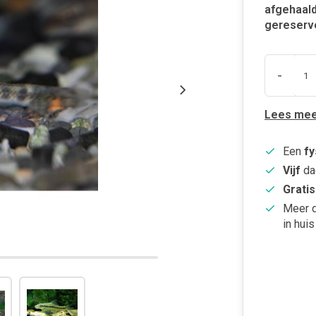
afgehaald
gereserv
-
Lees mee
Een
fy
Vijf
da
Gratis
Meer 
in huis