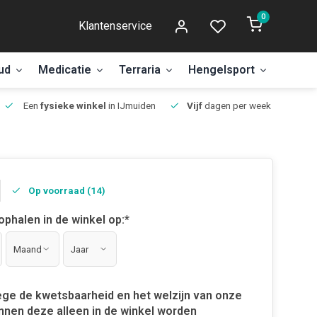
0
Klantenservice
ud
Medicatie
Terraria
Hengelsport
Aanbi
Een
fysieke winkel
in IJmuiden
Vijf
dagen per week open.
Op voorraad (14)
 ophalen in de winkel op:
*
ge de kwetsbaarheid en het welzijn van onze
nnen deze alleen in de winkel worden