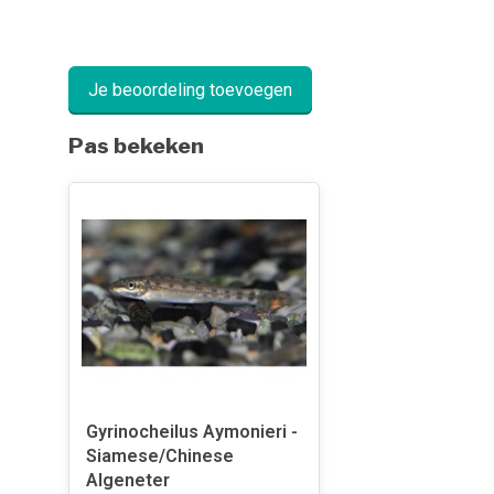
Je beoordeling toevoegen
Pas bekeken
Gyrinocheilus Aymonieri -
Siamese/Chinese
Algeneter