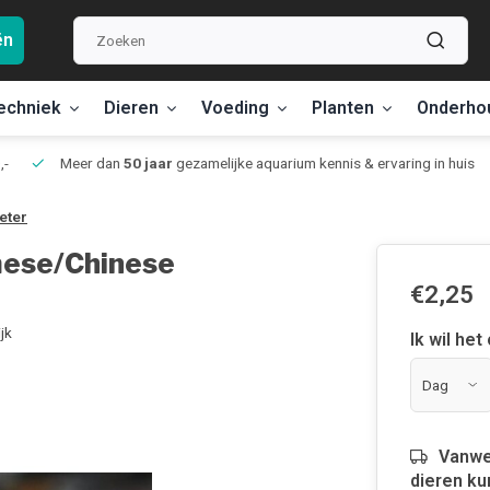
ën
echniek
Dieren
Voeding
Planten
Onderho
,-
Meer dan
50 jaar
gezamelijke aquarium kennis & ervaring in huis
eter
amese/Chinese
€2,25
jk
Ik wil het
Vanwe
dieren ku