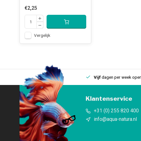
€2,25
Vergelijk
uis
Een
fysieke winkel
in IJmuiden
Vijf
dagen per week open
Klantenservice
+31 (0) 255 820 400
info@aqua-natura.nl