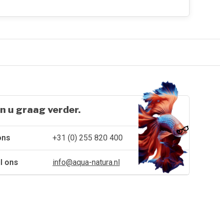
n u graag verder.
ons
+31 (0) 255 820 400
l ons
info@aqua-natura.nl