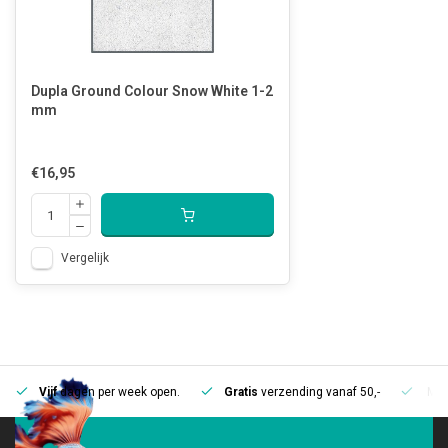
Dupla Ground Colour Snow White 1-2
mm
€16,95
Vergelijk
Vijf
dagen per week open.
Gratis
verzending vanaf 50,-
Mee