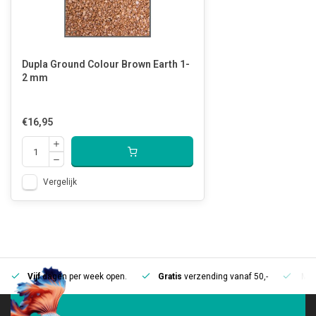
Dupla Ground Colour Brown Earth 1-
2 mm
€16,95
Vergelijk
Vijf
dagen per week open.
Gratis
verzending vanaf 50,-
Mee