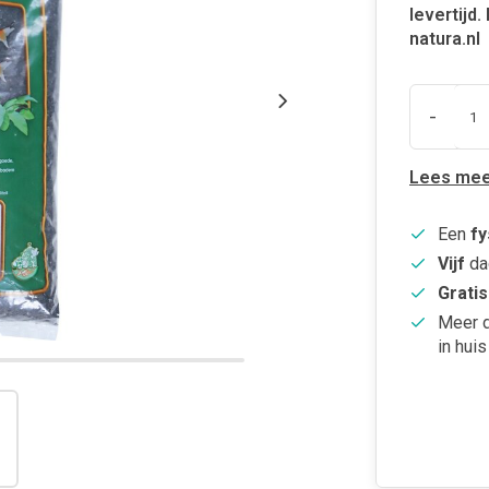
levertijd
natura.nl
-
Lees mee
Een
fy
Vijf
da
Gratis
Meer 
in huis