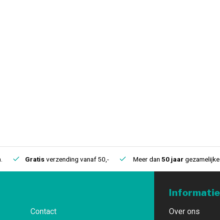
.
Gratis
verzending vanaf 50,-
Meer dan
50 jaar
gezamelijke 
Informatie
Contact
Over ons