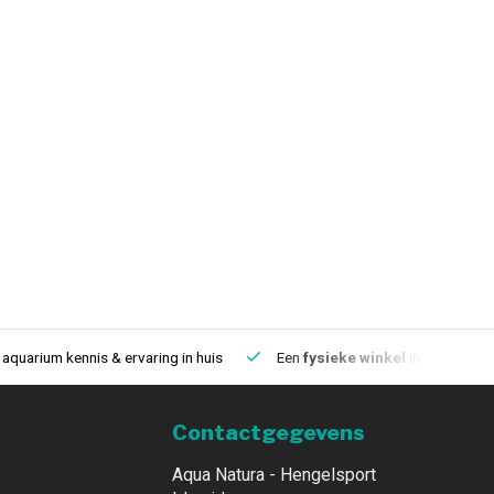
aquarium kennis & ervaring in huis
Een
fysieke winkel
in IJmuiden
Contactgegevens
Aqua Natura - Hengelsport