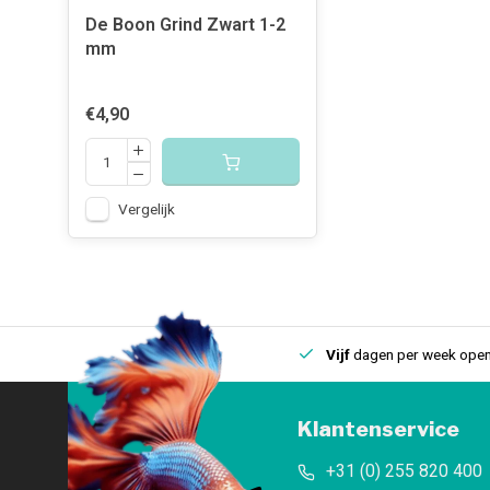
De Boon Grind Zwart 1-2
mm
€4,90
Vergelijk
uis
Een
fysieke winkel
in IJmuiden
Vijf
dagen per week open
Klantenservice
+31 (0) 255 820 400