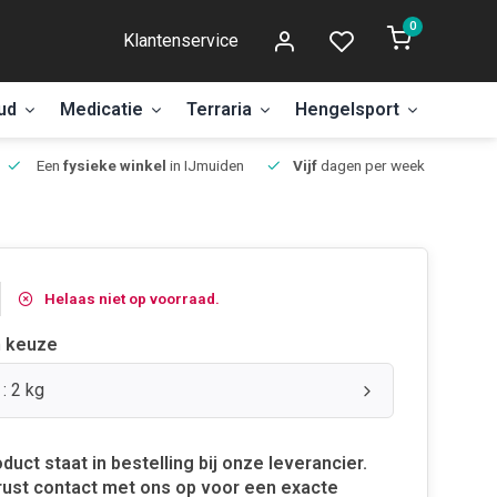
0
Klantenservice
ud
Medicatie
Terraria
Hengelsport
Aanbi
Een
fysieke winkel
in IJmuiden
Vijf
dagen per week open.
Helaas niet op voorraad.
 keuze
: 2 kg
oduct staat in bestelling bij onze leverancier.
ust contact met ons op voor een exacte