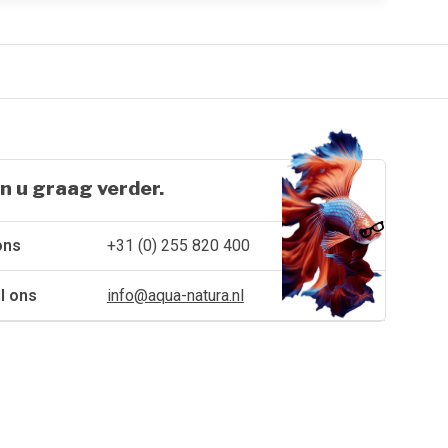
n u graag verder.
ons
+31 (0) 255 820 400
l ons
info@aqua-natura.nl