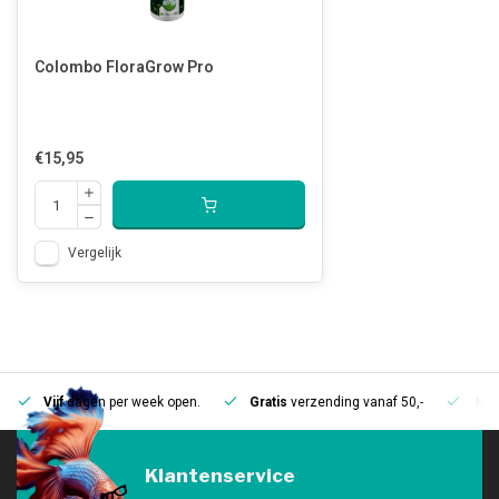
Colombo FloraGrow Pro
€15,95
Vergelijk
Vijf
dagen per week open.
Gratis
verzending vanaf 50,-
Mee
Klantenservice