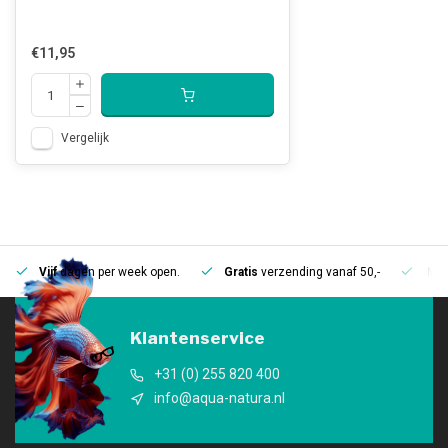
€11,95
Vergelijk
Vijf
dagen per week open.
Gratis
verzending vanaf 50,-
Mee
Klantenservice
+31 (0) 255 820 400
info@aqua-natura.nl