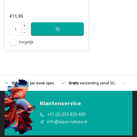
€11,95
Vergelijk
Vijf
dagen per week open.
Gratis
verzending vanaf 50,-
Mee
Klantenservice
+31 (0) 255 820 400
info@aqua-natura.nl