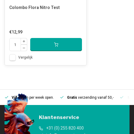
Colombo Flora Nitro Test
€12,99
Vergelijk
Vijf
dagen per week open.
Gratis
verzending vanaf 50,-
Mee
Klantenservice
+31 (0) 255 820 400