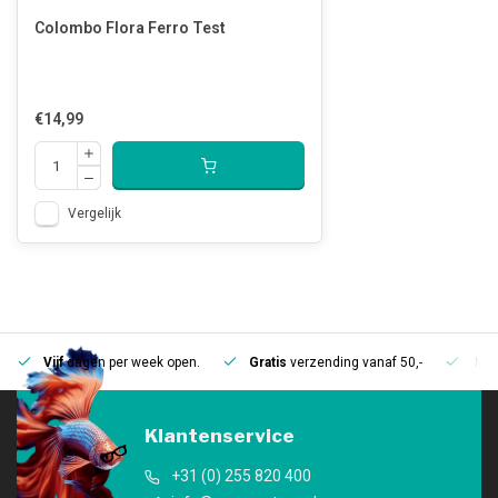
Colombo Flora Ferro Test
€14,99
Vergelijk
Vijf
dagen per week open.
Gratis
verzending vanaf 50,-
Mee
Klantenservice
+31 (0) 255 820 400