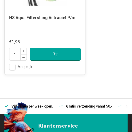
HS Aqua Filterslang Antraciet P/m
€1,95
Vergelijk
Vijf
dagen per week open.
Gratis
verzending vanaf 50,-
Mee
Klantenservice