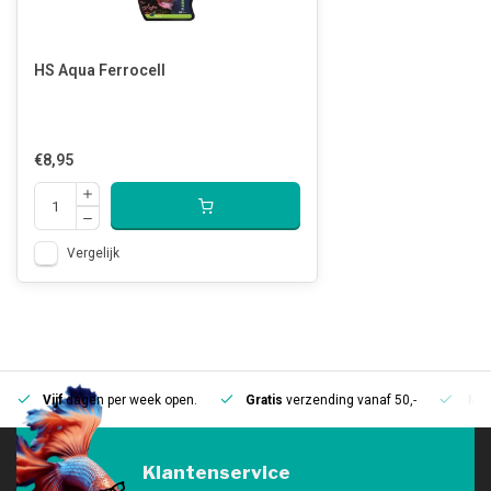
HS Aqua Ferrocell
€8,95
Vergelijk
Vijf
dagen per week open.
Gratis
verzending vanaf 50,-
Mee
Klantenservice